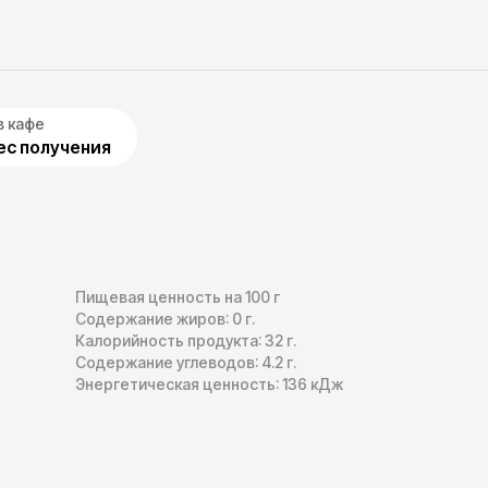
в кафе
с получения
Пищевая ценность на 100 г
Содержание жиров:
0
г.
Калорийность продукта:
32
г.
Содержание углеводов:
4.2
г.
Энергетическая ценность:
136
кДж