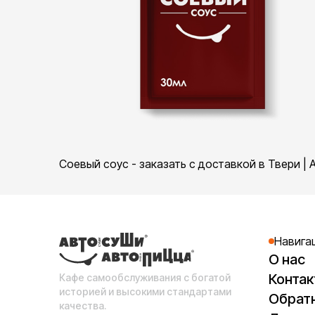
Соевый соус - заказать с доставкой в Твери |
Навига
О нас
Конта
Кафе самообслуживания с богатой
историей и высокими стандартами
Обратн
качества.