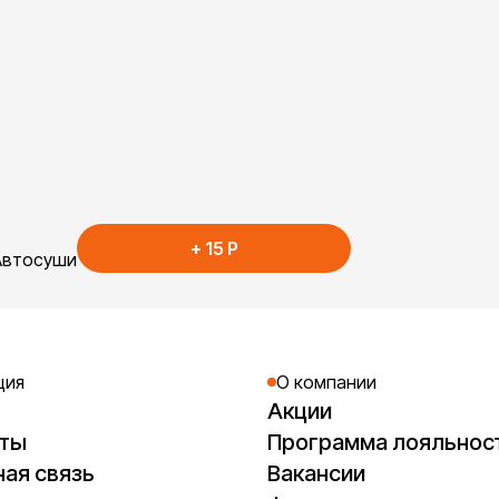
+
15
P
 Автосуши
ция
О компании
Акции
кты
Программа лояльнос
ая связь
Вакансии