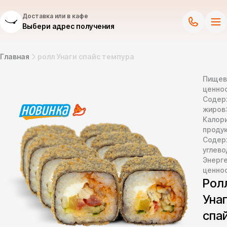
Доставка или в кафе
Выбери адрес получения
Главная
ролл Унаги спайс темпура
Пищев
ценнос
Содер
жиров
Калор
продук
Содер
углево
Энерг
ценно
Рол
Уна
спа