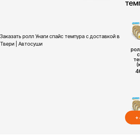
тем
Заказать ролл Унаги спайс темпура с доставкой в
Твери | Автосуши
рол
с
те
(
4
+
рол
с
те
(