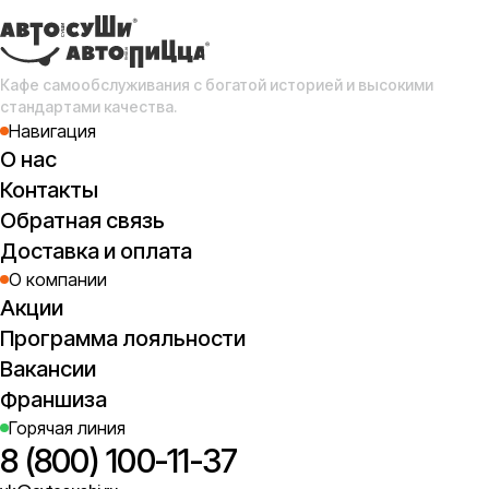
4
Кафе самообслуживания с богатой историей и высокими
стандартами качества.
Навигация
О нас
Контакты
Обратная связь
Доставка и оплата
О компании
Акции
Программа лояльности
Вакансии
Франшиза
Горячая линия
8 (800) 100-11-37