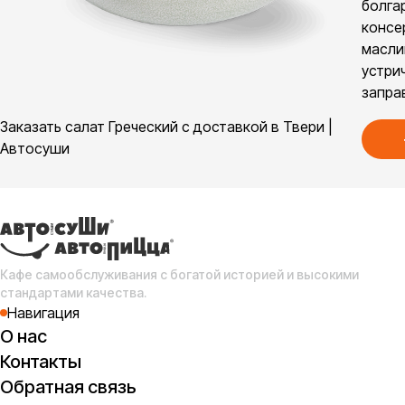
болга
консе
масли
устри
запра
Заказать салат Греческий с доставкой в Твери |
Автосуши
Кафе самообслуживания с богатой историей и высокими
стандартами качества.
Навигация
О нас
Контакты
Обратная связь