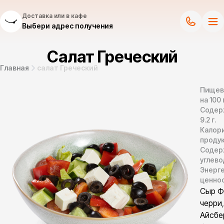
Доставка или в кафе
Выбери адрес получения
Салат Греческий
Главная
салат Греческий
Пищев
на 100 
Содер
9.2
г.
Калор
продук
Содер
углево
Энерг
ценно
Сыр Ф
черри,
Айсбер